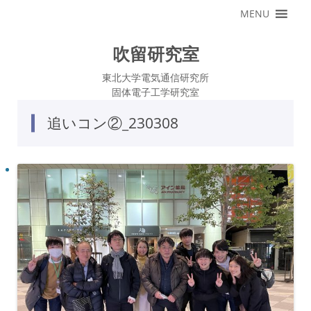
コ
MENU
ン
テ
ン
ツ
吹留研究室
へ
ス
キ
東北大学電気通信研究所
ッ
固体電子工学研究室
プ
追いコン②_230308