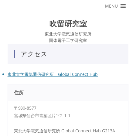
コ
MENU
ン
テ
ン
ツ
吹留研究室
へ
ス
キ
東北大学電気通信研究所
ッ
固体電子工学研究室
プ
アクセス
東北大学電気通信研究所 Global Connect Hub
住所
〒980-8577
宮城県仙台市青葉区片平2-1-1
東北大学電気通信研究所 Global Connect Hab G213A