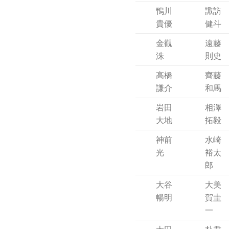
鴨川
諏訪
貴優
健斗
金觀
遠藤
洙
則史
高橋
齊藤
謙介
和馬
岩田
相澤
大地
拓毅
神前
水崎
光
裕太
郎
大谷
大美
暢明
賀圭
一