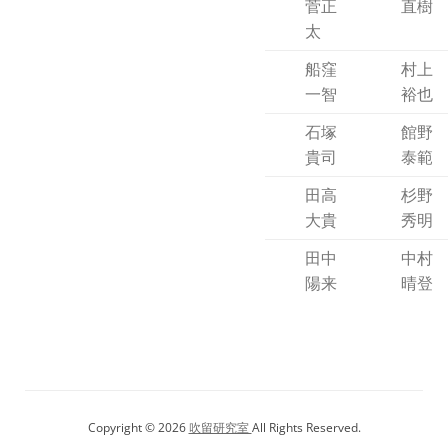
菅正
直樹
太
船窪
村上
一智
裕也
石塚
館野
貴司
泰範
田高
杉野
大貴
秀明
田中
中村
陽来
晴登
Copyright © 2026
吹留研究室
All Rights Reserved.