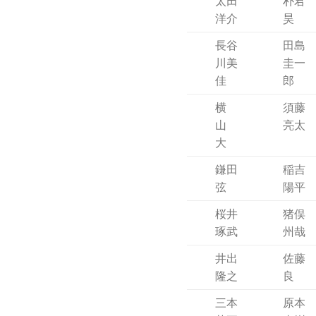
太田
朴君
洋介
昊
長谷
田島
川美
圭一
佳
郎
横
須藤
山
亮太
大
鎌田
稲吉
弦
陽平
桜井
猪俣
琢武
州哉
井出
佐藤
隆之
良
三本
原本