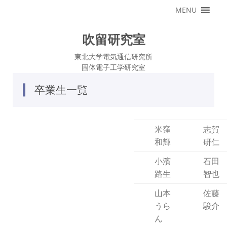
コ
MENU
ン
テ
ン
ツ
吹留研究室
へ
ス
キ
東北大学電気通信研究所
ッ
固体電子工学研究室
プ
卒業生一覧
米窪
志賀
和輝
研仁
小濱
石田
路生
智也
山本
佐藤
うら
駿介
ん